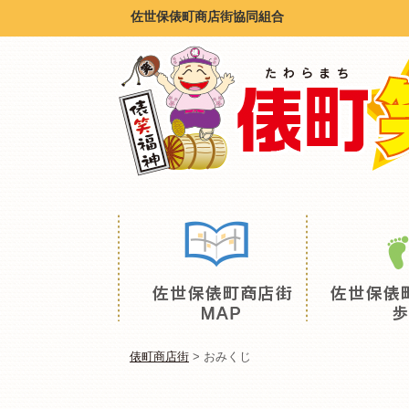
佐世保俵町商店街協同組合
俵町商店街
>
おみくじ