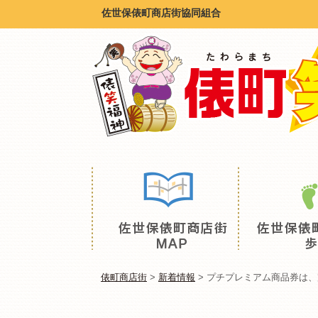
佐世保俵町商店街協同組合
俵町商店街
>
新着情報
>
プチプレミアム商品券は、